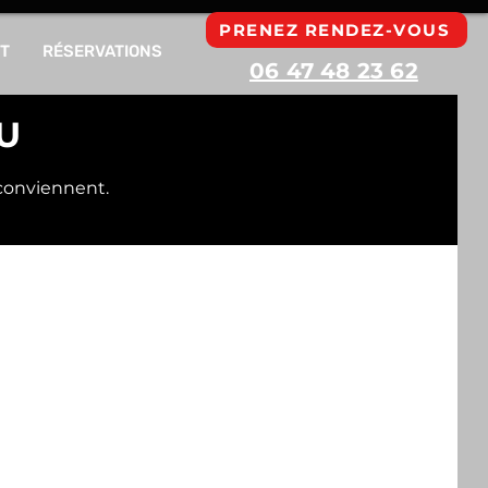
PRENEZ RENDEZ-VOUS
T
RÉSERVATIONS
06 47 48 23 62
U
 conviennent.