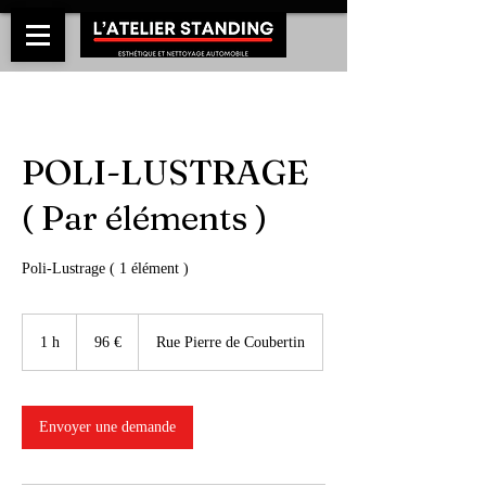
POLI-LUSTRAGE
( Par éléments )
Poli-Lustrage ( 1 élément )
96
euros
1 h
1
96 €
Rue Pierre de Coubertin
Envoyer une demande