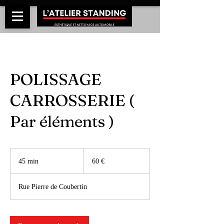
POLISSAGE
CARROSSERIE (
Par éléments )
60
euros
45 min
4
60 €
5
m
Rue Pierre de Coubertin
i
n